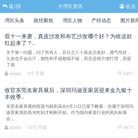
返1回
大湾区资讯
会员
湾区头条
政经聚焦
湾区人物
产经动态
图片新
双十一来袭，真皮沙发和布艺沙发哪个好？为啥这款
红起来了？..
关于第一问题，问了所有人，百分之八十真皮沙发好，透气性好，
久坐也不会出汗，韧性和手感都很不错，而且还很方便打理，弄脏
了就..
admin 9个月前
8497
收官东莞名家具展后，深圳玛迪亚家居迎来金九银十
丰收季..
东莞名家具展的喧嚣与精彩虽在8月21日已落下帷幕，但属于深圳玛
迪亚家居的高光时刻才刚刚开始。作为国内家居行业的风向标展
会，..
admin 10个月前
9673