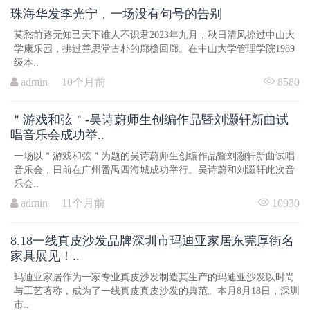
珠海华发李光宁，一场没有句号的告别
莫愁前路无知己天下谁人不识君2023年九月，秋日清风掠过中山大
学康乐园，拂过善思堂古朴的廊檐回廊。在中山大学管理学院1989
级本..
admin 10个月前
8580
＂游戏和弦＂-吴诗蔚师生创编作品暨刘灏轩新曲试
唱音乐会成功举..
一场以＂游戏和弦＂为题的吴诗蔚师生创编作品暨刘灏轩新曲试唱
音乐会，日前在广州番禺四海城成功举行。吴诗蔚和刘灏轩此次音
乐会..
admin 11个月前
10930
8.18一线真皮沙发品牌深圳市玛迪亚家居东莞厚街名
家具展见！..
玛迪亚家居作为一家专业真皮沙发制造其生产的玛迪亚沙发以时尚
与工艺著称，成为了一线真皮真皮沙发的典范。本月8月18日，深圳
市..