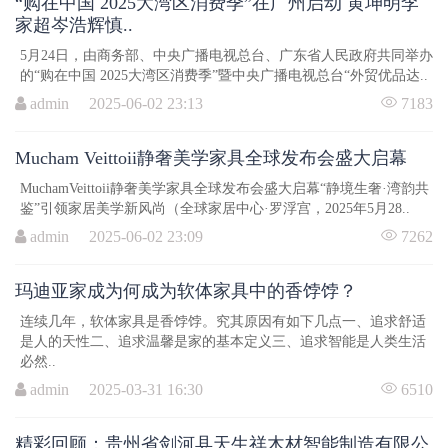
“购在中国 2025大湾区消费季”在广州启动 黄坤明李
家超岑浩辉慎..
5月24日，由商务部、中央广播电视总台、广东省人民政府共同举办
的“购在中国 2025大湾区消费季”暨中央广播电视总台“外贸优品达..
admin 2025-06-02 23:13
7183
Mucham Veittoii静奢美学家具全球发布会盛大启幕
MuchamVeittoii静奢美学家具全球发布会盛大启幕“静境生奢·湾韵共
鉴”引领家居美学新风尚（全球家居中心·罗浮宫，2025年5月28..
admin 2025-06-02 23:09
7262
玛迪亚家成为何成为软体家具中的香饽饽？
连续几年，软体家具是香饽饽。究其原因有如下几点一、追求舒适
是人的天性二、追求温馨是家的基本定义三、追求智能是人类生活
必然..
admin 2025-03-31 16:30
6510
精彩回顾：贵州省剑河县天生祥木材智能制造有限公