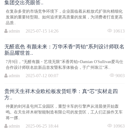
集团交出亮眼答..
在复杂多变的市场竞争环境下，企业面临着从粗放式扩张向精细化
发展的重要转型期。如何追求更高质量的发展，为消费者打造更高
品质..
admin 2025-07-15 14:26
10613
无醛底色 有颜未来：万华禾香“芮铂”系列设计师联名
新品耀世首..
7月9日，“无醛有颜・艺境无限”禾香芮铂×Damian O'Sullivan爱马仕
合作设计师联名款新品首发暨私享体验会，于广州珠江“禾..
admin 2025-07-12 00:07
9003
贵州天生祥木业欧松板发货旺季：真“芯”实材走四
方..
仲夏的剑河县屯州工业园区，重型卡车的引擎声从清晨便开始轰
鸣。在天生祥木材智能制造有限公司的发货区，工人们正操作叉车
将一摞..
admin 2025-06-25 18:44
10963