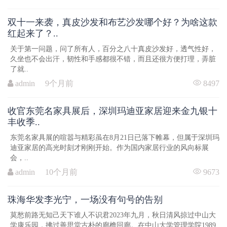
双十一来袭，真皮沙发和布艺沙发哪个好？为啥这款
红起来了？..
关于第一问题，问了所有人，百分之八十真皮沙发好，透气性好，
久坐也不会出汗，韧性和手感都很不错，而且还很方便打理，弄脏
了就..
admin 9个月前
8497
收官东莞名家具展后，深圳玛迪亚家居迎来金九银十
丰收季..
东莞名家具展的喧嚣与精彩虽在8月21日已落下帷幕，但属于深圳玛
迪亚家居的高光时刻才刚刚开始。作为国内家居行业的风向标展
会，..
admin 10个月前
9673
珠海华发李光宁，一场没有句号的告别
莫愁前路无知己天下谁人不识君2023年九月，秋日清风掠过中山大
学康乐园，拂过善思堂古朴的廊檐回廊。在中山大学管理学院1989