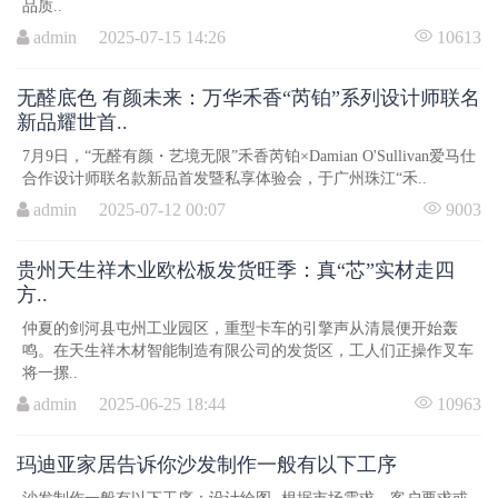
品质..
admin 2025-07-15 14:26
10613
无醛底色 有颜未来：万华禾香“芮铂”系列设计师联名
新品耀世首..
7月9日，“无醛有颜・艺境无限”禾香芮铂×Damian O'Sullivan爱马仕
合作设计师联名款新品首发暨私享体验会，于广州珠江“禾..
admin 2025-07-12 00:07
9003
贵州天生祥木业欧松板发货旺季：真“芯”实材走四
方..
仲夏的剑河县屯州工业园区，重型卡车的引擎声从清晨便开始轰
鸣。在天生祥木材智能制造有限公司的发货区，工人们正操作叉车
将一摞..
admin 2025-06-25 18:44
10963
玛迪亚家居告诉你沙发制作一般有以下工序