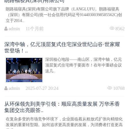
朗路福寝具(深圳)有限公司
朗路福寝具(深圳)有限公司旗下品牌（LANGLUFU。朗路福寝具
（深圳）有限公司(统一社会信用代码证号91440300398585562C)创
立于2014..
admin 11个月前
8562
深湾中轴，亿元顶层复式住宅深业世纪山谷·世家耀
世登场！..
深圳核心地段——南山区，深湾中轴，亿元
顶层复式住宅终于要面市！在年中重磅会议
这几..
admin 2025-07-27 20:24
10768
从环保领先到美学引领：顺应高质量发展 万华禾香
集团交出亮眼答..
在复杂多变的市场竞争环境下，企业面临着从粗放式扩张向精细化
发展的重要转型期。如何追求更高质量的发展，为消费者打造更高