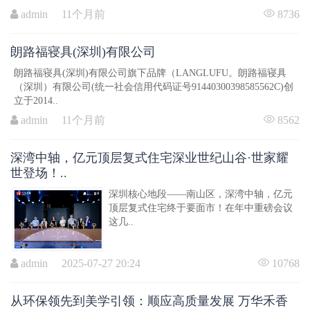
admin 11个月前
8736
朗路福寝具(深圳)有限公司
朗路福寝具(深圳)有限公司旗下品牌（LANGLUFU。朗路福寝具
（深圳）有限公司(统一社会信用代码证号91440300398585562C)创
立于2014..
admin 11个月前
8562
深湾中轴，亿元顶层复式住宅深业世纪山谷·世家耀
世登场！..
深圳核心地段——南山区，深湾中轴，亿元
顶层复式住宅终于要面市！在年中重磅会议
这几..
admin 2025-07-27 20:24
10768
从环保领先到美学引领：顺应高质量发展 万华禾香