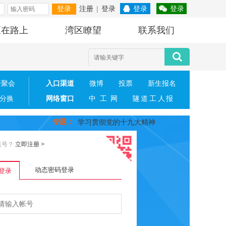
注册
|
登录
登录
登录
登录
区在路上
湾区瞭望
联系我们
开聚会
入口渠道
微博
投票
新生报名
分换
网络窗口
中工网
隧道工人报
专题
：
学习贯彻党的十九大精神
账号？
立即注册
>
动态密码登录
登录