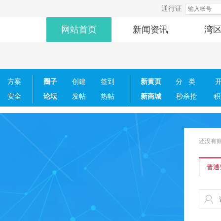
通行证
网站首页
新闻资讯
湾
方案
圈子
创建
签到
新黄页
分类
安全
论坛
发帖
热帖
新商城
秒杀抢
积
还没有
普通