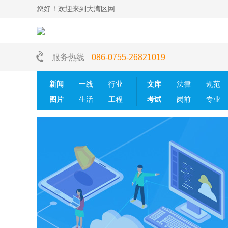
您好！欢迎来到大湾区网
服务热线
086-0755-26821019
新闻
一线
行业
文库
法律
规范
图片
生活
工程
考试
岗前
专业