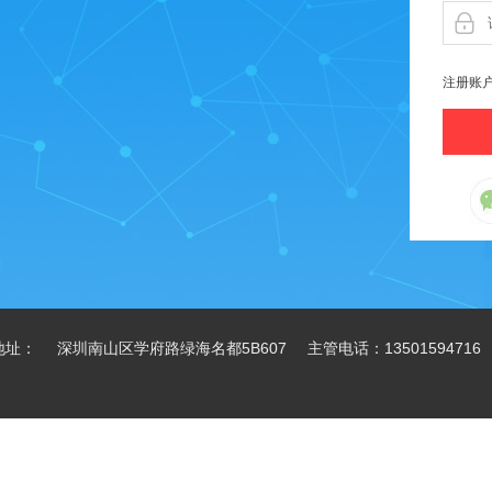
注册账
地址： 深圳南山区学府路绿海名都5B607 主管电话：13501594716