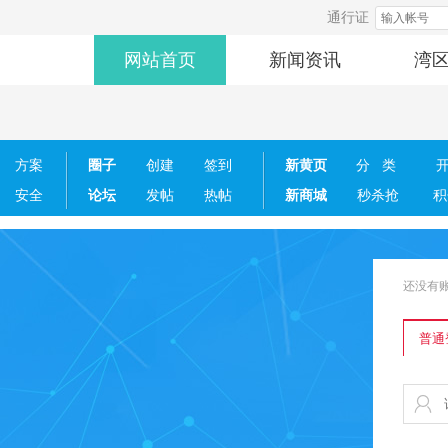
通行证
网站首页
新闻资讯
湾
方案
圈子
创建
签到
新黄页
分类
安全
论坛
发帖
热帖
新商城
秒杀抢
积
还没有
普通