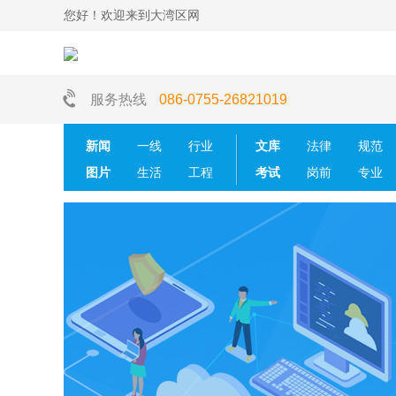
您好！欢迎来到大湾区网
服务热线
086-0755-26821019
新闻
一线
行业
文库
法律
规范
图片
生活
工程
考试
岗前
专业