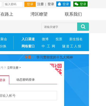
注册
|
登录
登录
登录
登录
区在路上
湾区瞭望
联系我们
开聚会
入口渠道
微博
投票
新生报名
分换
网络窗口
中工网
隧道工人报
专题
：
学习贯彻党的十九大精神
账号？
立即注册
>
动态密码登录
登录