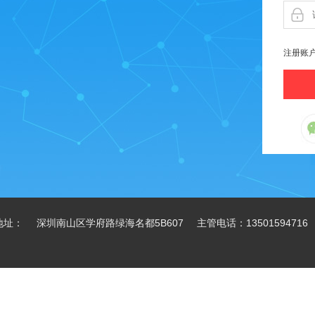
注册账
地址： 深圳南山区学府路绿海名都5B607 主管电话：13501594716