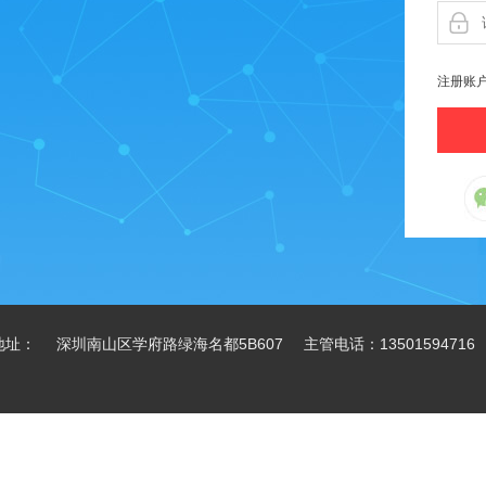
注册账
地址： 深圳南山区学府路绿海名都5B607 主管电话：13501594716