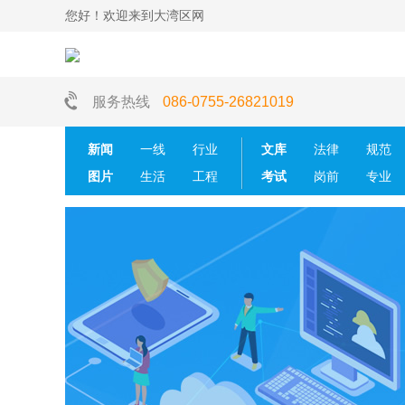
您好！欢迎来到大湾区网
服务热线
086-0755-26821019
新闻
一线
行业
文库
法律
规范
图片
生活
工程
考试
岗前
专业