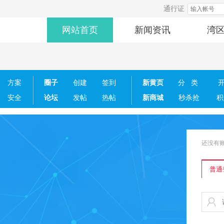
通行证
网站首页
新闻资讯
湾
方案
圈子
创建
签到
新黄页
分类
安全
论坛
发帖
热帖
新商城
秒杀抢
积
还没有
普通