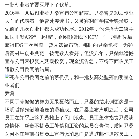
一批创业者的覆灭埋下了伏笔。
2016年，90后创业者尹桑宣布公司解散。尹桑曾是90后创业
大军的代表者。他曾赴美读书，又被宾利商学院全奖录取，
先前的几次创业也都以成功收尾。2012年，他选择大二辍学
回国开发APP“一起唱”，企图颠覆线下KTV。“一起唱”先后
获得IDG三次融资，曾入选福布斯。那时的尹桑也被封为90
后高材生创业典范，被无数人看好，但没几年，尹桑就遗憾
宣布公司因投资人延缓投资，现金流告急，不得不面临员工
遣散公司倒闭的结局。
尹桑
不同于茅侃侃的努力无果戛然而止，尹桑的结束倒更像是一
场明哲保身触地溜走的滑稽戏。在尹桑发布声明之后，公司
员工在知乎上将尹桑推上了风口浪尖。员工集体指责尹桑满
篇情怀，丝毫不提员工补偿和工资的裁员公告信，质问尹桑
为何不在年前召集员工宣布该消息而是通过邮件遣散员工，