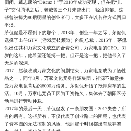
倒闭。戴志康的“Discuz！”于2010年成功变现，但在把“儿
子”交付腾讯之后，老戴曾三个月未曾出门，轻度抑郁。这
些曾被捧为80后明星的创业者们，大多正在以各种方式回归
平淡。
茅侃侃是不愿倒下的那个，2013年，创业十年之际，茅侃侃
选择了出任GTV（游戏竞技频道）的副总裁，2015年，茅侃
侃出任其和万家文化成立的合资公司，万家电竞的CEO。31
岁的这年，他希望还能搏一把。但正是这一把，把他带入了
无尽的深渊。
2017，赵薇收购万家文化的闹剧结束，万家电竞成为了牺牲
品之一，同年8月，万家文化卖身祥源集团，祥源不愿意接
受万家电竞背后的6000万债务。茅侃侃开始了抵押房车的生
活。10月，万家电竞员工因为工资拖欠，集体去了朝阳区劳
动局进行劳动仲裁。
2017年的最后一天，茅侃侃发了一条朋友圈：2017失去了所
有的所有。这些所有，不仅代表了创业路上的困境，也代表
了资本圈的无法控制的风险。他到那个时候都没有放弃努