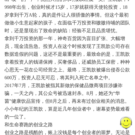
998年出生，创业时候才15岁，17岁就获得天使轮投资，18
岁拿到千万A轮，真的是件让人很骄傲的事情。但这个最初
做做小生意起家的孩子，在面临千万投资和嗷嗷待哺的团队
时，还是显现出了致命的缺陷：经验不足且品质堪忧。
拿到千万投资的那一年，神奇百货因为盲目扩张、大幅增
员，现金流告急。投资人在这个时候发现了王凯歆公司存在
数据造假的问题，这还不是最重要的，最致命的是，王凯歆
拿着投资人的钱请保姆，买奢侈品，还威胁员工保密，种种
心思无一花在公司经营之上。最终，王凯歆被爆出侵吞公款
600万，投资人忍无可忍，将其列入死亡名单之中。
2017年7月，王凯歆被指其新做的保健品微商项目涉嫌诈
骗，一天之内，其公众号被迅速封杀。8月，她还为“华
茵”健康饮品宣传，但8月之后，再未有过创业相关的消息。
小小年纪的王凯歆，算是近几年创业者中，谢幕姿势最难看
的一位了。
和生命赛跑的创业之路
创业之路是残酷的，账上没钱是每个创业者的噩梦。无论是