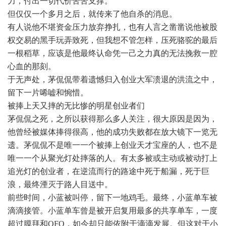
力，付出一切代价苦苦支撑。
但仅仅一个多月之后，就传来了他自杀的消息。
有人说他不堪资金压力放弃挣扎，也有人言之凿凿说他被股
权交易的黑手玩弄致死，但我想不管怎样，压死骆驼的最后
一根稻草，应该是他最终认命凭一己之力真的无法挽救一腔
心血的那刻。
于无声处，茅侃侃带着遗憾归入创业大军溃退的洪流之中，
留下一片唏嘘和惋惜。
被捧上天又摔的无比惨的明星创业者们
茅侃侃之死，之所以获得那么多人关注，很大原因是因为，
他曾经被媒体捧得很高，他的成功失败都在放大镜下一览无
遗。茅侃侃不是唯一一个被捧上创业天才宝座的人，也不是
唯一一个从聚光灯处摔落的人。有太多被或主动或被动打上
追光灯的创业者，在逆流而行的路途中死于船漏，死于巨
浪，最终湮灭于路人目送中。
前些时间，小蓝被叫停，留下一地鸡毛。最终，小蓝单车被
滴滴接管。小蓝单车曾是被开启复用最多的共享单车，一度
超过膜拜和OFO，如今却只能依附于滴滴发展。但这对于小