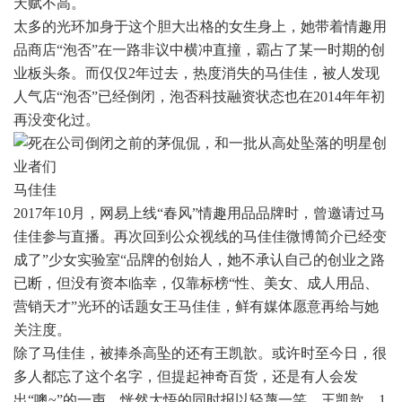
天赋不高。
太多的光环加身于这个胆大出格的女生身上，她带着情趣用
品商店“泡否”在一路非议中横冲直撞，霸占了某一时期的创
业板头条。而仅仅2年过去，热度消失的马佳佳，被人发现
人气店“泡否”已经倒闭，泡否科技融资状态也在2014年年初
再没变化过。
马佳佳
2017年10月，网易上线“春风”情趣用品品牌时，曾邀请过马
佳佳参与直播。再次回到公众视线的马佳佳微博简介已经变
成了”少女实验室“品牌的创始人，她不承认自己的创业之路
已断，但没有资本临幸，仅靠标榜“性、美女、成人用品、
营销天才”光环的话题女王马佳佳，鲜有媒体愿意再给与她
关注度。
除了马佳佳，被捧杀高坠的还有王凯歆。或许时至今日，很
多人都忘了这个名字，但提起神奇百货，还是有人会发
出“噢~”的一声，恍然大悟的同时报以轻蔑一笑。王凯歆，1