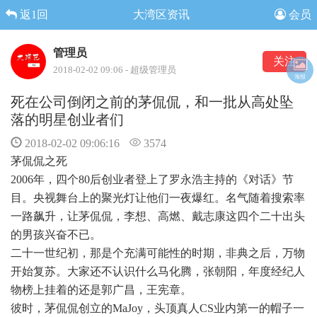
返1回
大湾区资讯
会员
管理员
关注
2018-02-02 09:06 - 超级管理员
海报
死在公司倒闭之前的茅侃侃，和一批从高处坠
落的明星创业者们
2018-02-02 09:06:16
3574
茅侃侃之死
2006年，四个80后创业者登上了罗永浩主持的《对话》节
目。央视舞台上的聚光灯让他们一夜爆红。名气随着搜索率
一路飙升，让茅侃侃，李想、高燃、戴志康这四个二十出头
的男孩兴奋不已。
二十一世纪初，那是个充满可能性的时期，非典之后，万物
开始复苏。大家还不认识什么马化腾，张朝阳，年度经纪人
物榜上挂着的还是郭广昌，王宪章。
彼时，茅侃侃创立的MaJoy，头顶真人CS业内第一的帽子一