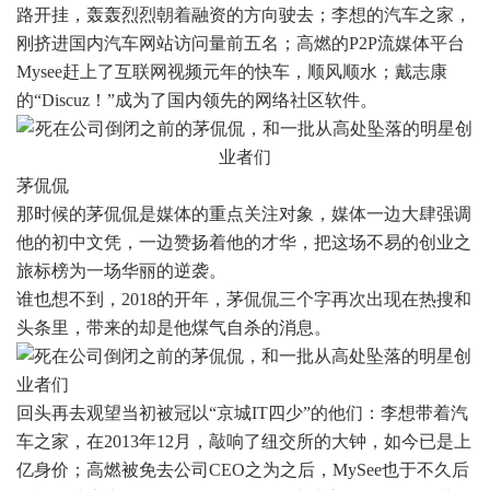
路开挂，轰轰烈烈朝着融资的方向驶去；李想的汽车之家，
刚挤进国内汽车网站访问量前五名；高燃的P2P流媒体平台
Mysee赶上了互联网视频元年的快车，顺风顺水；戴志康
的“Discuz！”成为了国内领先的网络社区软件。
茅侃侃
那时候的茅侃侃是媒体的重点关注对象，媒体一边大肆强调
他的初中文凭，一边赞扬着他的才华，把这场不易的创业之
旅标榜为一场华丽的逆袭。
谁也想不到，2018的开年，茅侃侃三个字再次出现在热搜和
头条里，带来的却是他煤气自杀的消息。
回头再去观望当初被冠以“京城IT四少”的他们：李想带着汽
车之家，在2013年12月，敲响了纽交所的大钟，如今已是上
亿身价；高燃被免去公司CEO之为之后，MySee也于不久后