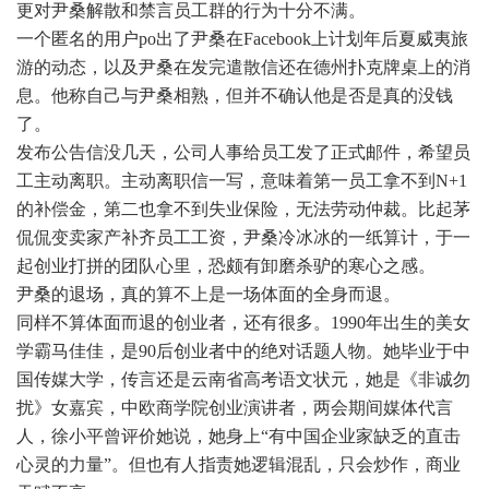
更对尹桑解散和禁言员工群的行为十分不满。
一个匿名的用户po出了尹桑在Facebook上计划年后夏威夷旅
游的动态，以及尹桑在发完遣散信还在德州扑克牌桌上的消
息。他称自己与尹桑相熟，但并不确认他是否是真的没钱
了。
发布公告信没几天，公司人事给员工发了正式邮件，希望员
工主动离职。主动离职信一写，意味着第一员工拿不到N+1
的补偿金，第二也拿不到失业保险，无法劳动仲裁。比起茅
侃侃变卖家产补齐员工工资，尹桑冷冰冰的一纸算计，于一
起创业打拼的团队心里，恐颇有卸磨杀驴的寒心之感。
尹桑的退场，真的算不上是一场体面的全身而退。
同样不算体面而退的创业者，还有很多。1990年出生的美女
学霸马佳佳，是90后创业者中的绝对话题人物。她毕业于中
国传媒大学，传言还是云南省高考语文状元，她是《非诚勿
扰》女嘉宾，中欧商学院创业演讲者，两会期间媒体代言
人，徐小平曾评价她说，她身上“有中国企业家缺乏的直击
心灵的力量”。但也有人指责她逻辑混乱，只会炒作，商业