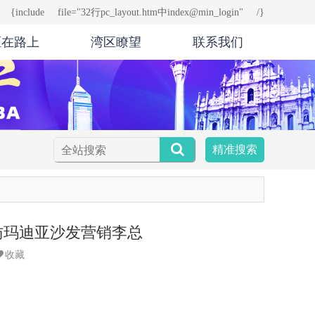
{include file="32行pc_layout.htm中index@min_login" /}
区在路上
湾区瞭望
联系我们
精准搜索
访玛迪亚沙发营销李总
收藏