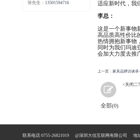
适应新时代，我
张先生：
13501594716
李总：
这是一个新事物
高品质高性价比
热情拥抱新事物
同时为我们玛迪
会加大力度去推
上一页：
家具品牌访谈录
<关闭二字te
全部(0)
联系电话:0755-26821019 @深圳大信互联网有限公司 地