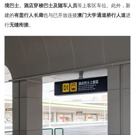
境巴士、酒店穿梭巴士及随车人员
等上客区车位。此外，新
建的
有
盖行人长廊
也与已开放连接
澳门大学通道桥行人道
进
行
无缝衔接
。